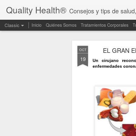
Quality Health®
Consejos y tips de salud
Classic
Inicio
Quiénes Somos
Tratamientos Corporales
T
OCT
EL GRAN E
OCT
4
19
Un cirujano recon
enfermedades coron
LOGRA UN CUER
En el mundo actual, 
balanceada son clave
¿Quieres comenzar a
necesario tener una 