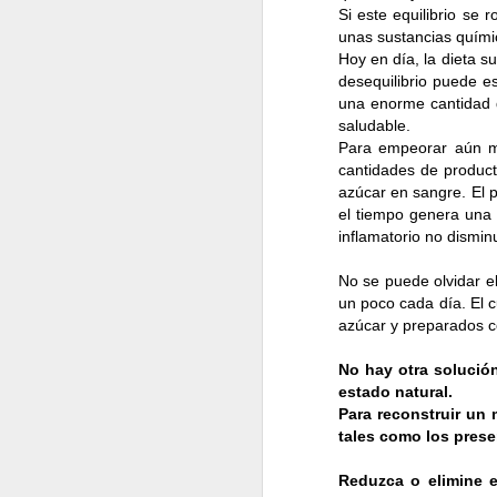
Si este equilibrio s
unas sustancias quími
Hoy en día, la dieta s
Cuando hemos decidi
desequilibrio puede e
de nuestras compra
una enorme cantidad d
productos.
Sin duda 
saludable.
Para empeorar aún má
cantidades de product
Estos 10 tips serán 
azúcar en sangre. El 
el tiempo genera una e
y tengamos mejores 
inflamatorio no dismin
No se puede olvidar e
un poco cada día. El 
azúcar y preparados 
No hay otra solución
estado natural.
Para reconstruir un 
tales como los prese
Reduzca o elimine e