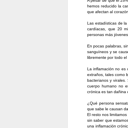
A pesar de que el 25%
70% de alimentación.
hemos reducido la ca
la transpiración, con
que afectan al corazón
mantén a la mano tu t
Las estadísticas de l
Nunca uses fajas ni 
cardíacas, que 20 mi
pulmones, de esa m
personas más jóvenes
presión abdominal afe
En pocas palabras, sin
Realiza ejercicio mí
sanguíneos y se cause
un trabajo funcional
libremente por todo el
quemarás más caloría
La inflamación no es 
ejercicios con el pro
extraños, tales como b
bacterianos y virales
importante. En casa 
cuerpo humano no est
brazos y piernas, es 
crónica es tan dañina
¿Qué persona sensata
Descanso.
Ese es e
que sabe le causan da
profundo, las hormon
El resto nos limitamos
sin saber que estamos
músculos y tejidos. 
una inflamación cróni