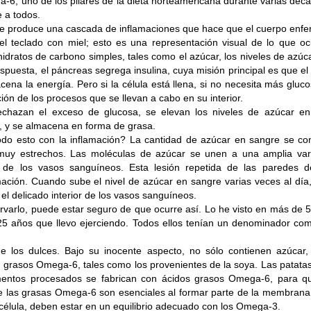
6, uno de los pilares de la dieta norteamericana durante varias déca
maravillosa!
 a todos.
e produce una cascada de inflamaciones que hace que el cuerpo enf
l teclado con miel; esto es una representación visual de lo que ocu
Dra. Gloria Bustamante - Quality Health
ratos de carbono simples, tales como el azúcar, los niveles de azúca
uesta, el páncreas segrega insulina, cuya misión principal es que el 
ena la energía. Pero si la célula está llena, si no necesita más gluc
Publicado en La Revista Físico - Mayo 2016
ción de los procesos que se llevan a cabo en su interior.
echazan el exceso de glucosa, se elevan los niveles de azúcar e
a, y se almacena en forma de grasa.
do esto con la inflamación? La cantidad de azúcar en sangre se con
Publicado
4th October 2016
por
Quality Health®
uy estrechos. Las moléculas de azúcar se unen a una amplia var
 de los vasos sanguíneos. Esta lesión repetida de las paredes 
ación. Cuando sube el nivel de azúcar en sangre varias veces al día,
a el delicado interior de los vasos sanguíneos.
0
Añadir un comentario
rvarlo, puede estar seguro de que ocurre así. Lo he visto en más de 
 25 años que llevo ejerciendo. Todos ellos tenían un denominador com
e los dulces. Bajo su inocente aspecto, no sólo contienen azúcar,
grasos Omega-6, tales como los provenientes de la soya. Las patatas f
entos procesados se fabrican con ácidos grasos Omega-6, para q
 tips para hacer compras saludables y efectivas
e las grasas Omega-6 son esenciales al formar parte de la membrana ce
 célula, deben estar en un equilibrio adecuado con los Omega-3.