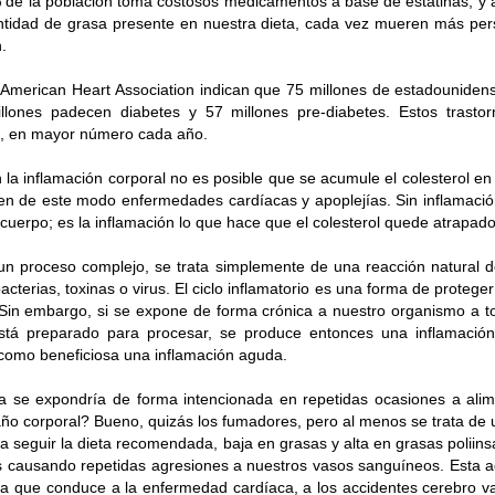
 de la población toma costosos medicamentos a base de estatinas, y 
 Por lo tanto, para ejercitarte es necesario que utilices ropa 
ntidad de grasa presente en nuestra dieta, cada vez mueren más pe
 el fin de eliminar las toxinas a través del sudor, Usa tenis con
.
oalla personal.
a American Heart Association indican que 75 millones de estadounide
cinturillas mientras realices ejercicio, pues se limita la expa
llones padecen diabetes y 57 millones pre-diabetes. Estos trasto
anera, la oxigenación de los músculos no será adecuada y,
, en mayor número cada año.
ctará los órganos internos.
 la inflamación corporal no es posible que se acumule el colesterol en
nimo 4 veces a la semana de 45 minutos a 1 hora, incorpora las
n de este modo enfermedades cardíacas y apoplejías. Sin inflamación
 ya que si tienes una mejor calidad muscular tendrás un met
 cuerpo; es la inflamación lo que hace que el colesterol quede atrapado
s. El gimnasio no es la única alternativa, puedes trotar hacia
un proceso complejo, se trata simplemente de una reacción natural d
pio peso de tu cuerpo: flexiones, barras y abdomen, la creativi
acterias, toxinas o virus. El ciclo inflamatorio es una forma de protege
. Sin embargo, si se expone de forma crónica a nuestro organismo a t
también lo puedes disfrutar, compra un lazo para el cardio 
á preparado para procesar, se produce entonces una inflamación 
muy importante trabajar todos los músculos de tu cuerpo.
 como beneficiosa una inflamación aguda.
 se expondría de forma intencionada en repetidas ocasiones a alim
l momento en el cual te recuperas física y mentalmente. En 
ño corporal? Bueno, quizás los fumadores, pero al menos se trata de u
as realizan un papel fundamental en la regeneración y recup
 a seguir la dieta recomendada, baja en grasas y alta en grasas poliin
 causando repetidas agresiones a nuestros vasos sanguíneos. Esta a
Come 2 horas antes de dormir, de lo contrario, el proceso d
ca que conduce a la enfermedad cardíaca, a los accidentes cerebro va