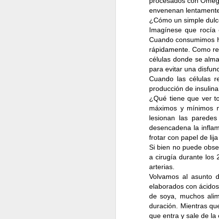
procesados con Omega-
energía. ¡La vida es 
envenenan lentamente
¿Cómo un simple dulc
Imagínese que rocía e
Cuando consumimos hid
rápidamente. Como resp
células donde se almac
para evitar una disfun
Cuando las células r
producción de insulin
¿Qué tiene que ver to
máximos y mínimos m
lesionan las paredes
desencadena la inflam
frotar con papel de lij
Si bien no puede obse
a cirugía durante los
arterias.
Volvamos al asunto d
elaborados con ácidos 
de soya, muchos alim
10
OCT
duración. Mientras qu
4
que entra y sale de la