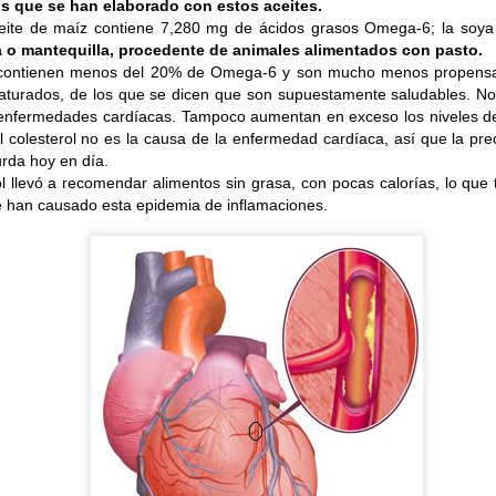
s que se han elaborado con estos aceites.
eite de maíz contiene 7,280 mg de ácidos grasos Omega-6; la soy
va o mantequilla, procedente de animales alimentados con pasto.
contienen menos del 20% de Omega-6 y son mucho menos propensas
nsaturados, de los que se dicen que son supuestamente saludables. No
enfermedades cardíacas. Tampoco aumentan en exceso los niveles de 
colesterol no es la causa de la enfermedad cardíaca, así que la pre
 TUS OBJETIVOS:
Para saber que comprar debes tener c
urda hoy en día.
si deseas bajar de peso, aumentar tu masa muscular, si deseas 
ol llevó a recomendar alimentos sin grasa, con pocas calorías, lo que
e han causado esta epidemia de inflamaciones.
eterminará que será efectivo y que no en tu alimentación. Pa
rofesionales que evalúen y lleven control de tu proceso.
FICA TUS COMIDAS:
Trata de llevar una idea sobre lo que 
izar que alimentos necesitarás. Planificar tus comidas es i
orden y disciplina en el proceso. Recuerda variar tus alimentos
 nuestra alimentación.
UNA LISTA:
Para evitar “antojos” innecesarios lleva cont
ue necesites o los que quisieras reemplazar. Así tu compra est