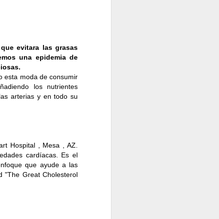
s sin muchos aditivos.
que evitara las grasas
erduras de temporada,
nemos una epidemia de
ciosas.
no esta moda de consumir
ñadiendo los nutrientes
 estomago lleno para
las arterias y en todo su
 no hagan parte de tu
art Hospital , Mesa , AZ.
 productos integrales
medades cardíacas. Es el
nfoque que ayude a las
saludables y frescos
d "The Great Cholesterol
identificar el más
anas y verdaderamente