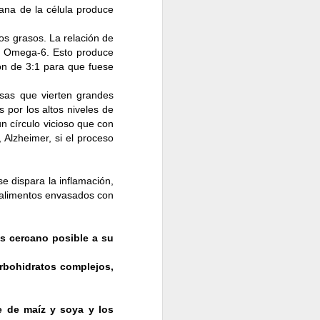
ana de la célula produce
dos grasos. La relación de
ena de vida, hacemos
os Omega-6. Esto produce
 de elegir nuestros
ón de 3:1 para que fuese
sas que vierten grandes
 por los altos niveles de
daderamente efectivas
 círculo vicioso que con
 Alzheimer, si el proceso
 dispara la inflamación,
 alimentos envasados con
ás cercano posible a su
arbohidratos complejos,
e de maíz y soya y los