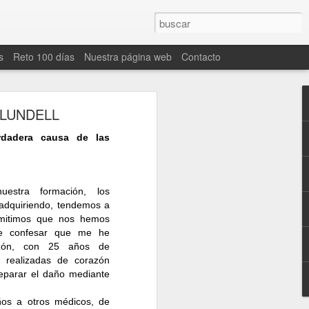
s
Reto 100 días
Nuestra página web
Contacto
 LUNDELL
rdadera causa de las
estra formación, los
 adquiriendo, tendemos a
dmitimos que nos hemos
eporte y la nutrición
ue confesar que me he
azón, con 25 años de
 realizadas de corazón
eparar el daño mediante
le? Para lograrlo es
os a otros médicos, de
lo, basta con aplicar