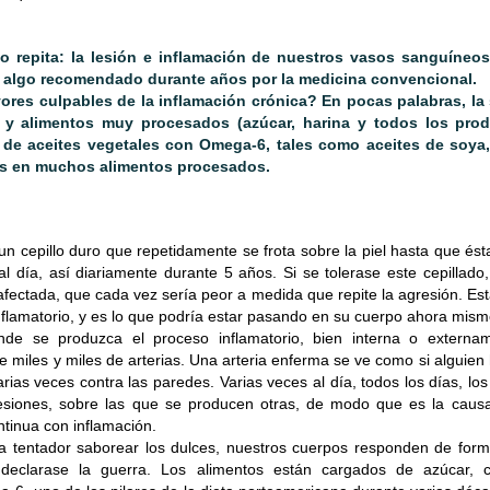
 a estar ocupados en la digestión y no en la recuperación. Es 
r cuánto tiempo debes dormir, un adulto debe hacerlo entre 6
o repita: la lesión e inflamación de nuestros vasos sanguíneo
s podrás distribuir tus horas de sueño en diferentes horarios, 
, algo recomendado durante años por la medicina convencional.
 la noche 4 a 6 horas.
res culpables de la inflamación crónica? En pocas palabras, la
 y alimentos muy procesados (azúcar, harina y todos los prod
e aceites vegetales con Omega-6, tales como aceites de soya, 
 las drogas ayudan lentamente a un deterioro de tu salud e interf
s en muchos alimentos procesados.
 mentales. Adiós al sedentarismo, si por cualquier motivo no ha
o usando las escaleras y evitando el ascensor, no uses el con
: un cepillo duro que repetidamente se frota sobre la piel hasta que és
omóvil y recréate caminando por la ciudad o en la ciclo vía.
al día, así diariamente durante 5 años. Si se tolerase este cepillado
afectada, que cada vez sería peor a medida que repite la agresión. E
i la incorporas diariamente, la música aumenta tus endorfi
nflamatorio, y es lo que podría estar
pasando en su cuerpo ahora mism
nde se produzca el proceso inflamatorio, bien interna o extern
%. Los pensamientos se desvían de la sensación de agota
de miles y miles de arterias. Una arteria enferma se ve como si alguien
ás divertido y menos monóto excitación del sistema nervios
arias veces contra las paredes. Varias veces al día, todos los días, 
siones, sobre las que se producen otras, de modo que es la caus
peño y desarrollo. ¡Incluye siempre la música en tus rutinas!
tinua con inflamación.
ta tentador saborear los dulces, nuestros cuerpos responden de for
declarase la guerra. Los alimentos están cargados de azúcar, c
feliz en la mañana, agradece un nuevo y maravilloso día, sé po