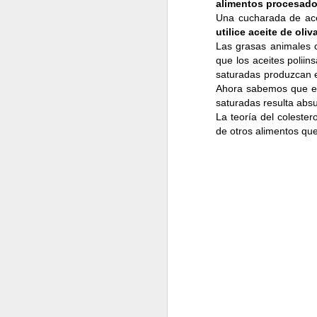
alimentos procesado
Una cucharada de ac
utilice
aceite de oli
Las grasas animales 
que los aceites polii
saturadas produzcan 
Ahora sabemos que el 
1.
ENFOCA
saturadas resulta abs
objetivos, 
La teoría del colester
de otros alimentos qu
objetivo d
estar de la mano de p
2. PLANI
para organ
llevar un 
monótona ni aburrida
3.
LLEVA 
alimentos q