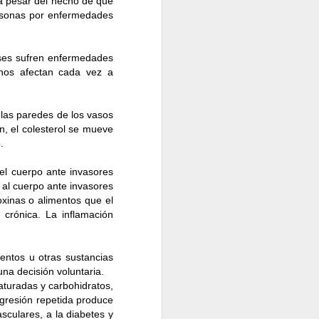
a pesar del hecho de que
cómoda que te permita
rsonas por enfermedades
 medias, desodorante y
nses sufren enfermedades
nsión del tórax y los
rnos afectan cada vez a
 adicionalmente, la
 las paredes de los vasos
 pesas y el cardio en
, el colesterol se mueve
abolismo más rápido y
.
 un parque y realizar
el cuerpo ante invasores
dad juega un papel muy
r al cuerpo ante invasores
oxinas o alimentos que el
y unas pesas para tus
crónica. La inflamación
entos u otras sustancias
las horas de sueño
na decisión voluntaria.
eración en órganos,
saturadas y carbohidratos,
gresión repetida produce
igestivo y mental del
sculares, a la diabetes y