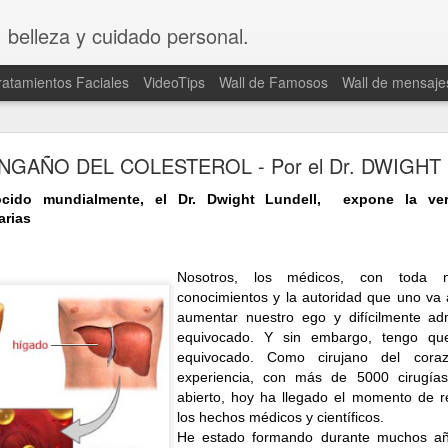
, belleza y cuidado personal.
ratamientos Faciales
VideoTips
Wall de Famosos
Wall de mensaje
Logra un cuerpo saludable ¡Ahora!
NGAÑO DEL COLESTEROL - Por el Dr. DWIGHT
ocido mundialmente, el Dr. Dwight Lundell, expone la ve
arias
Nosotros, los médicos, con toda nu
conocimientos y la autoridad que uno va
PO SALUDABLE ¡AHORA!
aumentar nuestro ego y difícilmente a
la tendencia apunta a un estilo de vida saludable donde el d
equivocado. Y sin embargo, tengo q
equivocado. Como cirujano del cor
s para prolongar la esperanza de vida por más años.
experiencia, con más de 5000 cirugías
abierto, hoy ha llegado el momento de r
 cambiar tus hábitos y desarrollar un estilo de vida saludab
los hechos médicos y científicos.
He estado formando durante muchos añ
planificación adecuada. En este artículo te enseñaré cómo hacer