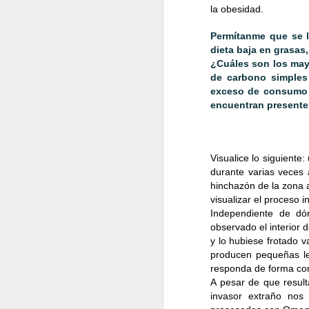
sistema nervioso van
la obesidad.
tu cuerpo para sabe
Permítanme que se l
Dentro de las 24 hora
dieta baja en grasas
la tarde 2 horas y en
¿Cuáles son los mayo
de carbono simples
exceso de consumo d
Evita.
El cigarrillo y
encuentran presente
deportivos, físicos y
mantenerte más activ
Visualice lo siguiente
utilizar menos el aut
durante varias veces 
hinchazón de la zona 
Escucha música.
S
visualizar el proceso i
Independiente de dó
deportivo en un 35
observado el interior 
entrenamiento sea m
y lo hubiese frotado v
producen pequeñas le
tengas un mejor desem
responda de forma con
A pesar de que resul
invasor extraño nos 
¡Motívate!
Despierta 