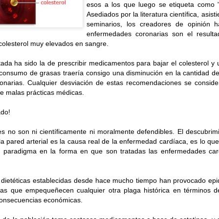
esos a los que luego se etiqueta como "
está!
Asediados por la literatura científica, asis
seminarios, los creadores de opinión h
enfermedades coronarias son el result
Doctora Gloria Bustamante
Quality Health®
 colesterol muy elevados en sangre.
*Médica cirujana de la Universidad Pontificia Bolivariana
ada ha sido la de prescribir medicamentos para bajar el colesterol y 
a cirujana estética y cosmética de la Universidad Hebrea de Barilan y de la UIME 
onsumo de grasas traería consigo una disminución en la cantidad de 
onarias. Cualquier desviación de estas recomendaciones se conside
*Médica Nutrióloga de la Universidad Barcelona
 de malas prácticas médicas.
al de la salud, nutriólogo o nutricionista.
La composic
ado!
 en tener un buen porcentaje de masa muscular y un adecuado 
s no son ni científicamente ni moralmente defendibles. El descubri
pecialista es fundamental definir tus objetivos de peso, med
la pared arterial es la causa real de la enfermedad cardíaca, es lo q
n nutricional, pues una correcta alimentación te ayudará a estar 
 paradigma en la forma en que son tratadas las enfermedades card
te, será él quien te oriente para realizar una suplementació
rla a la alimentación en el momento necesario.
dietéticas establecidas desde hace mucho tiempo han provocado epi
ias que empequeñecen cualquier otra plaga histórica en términos de
onsecuencias económicas.
tados de una figura estética y sana corresponden a un 30% de 