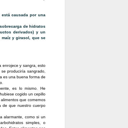
importante escuchar a
 y 8 horas promedio.
s está causada por una
por ejemplo, dormir en
 sobrecarga de hidratos
uctos derivados) y un
maíz y girasol, que se
ieren en los objetivos
ces ejercicio trata de
trol remoto, trata de
ta enrojece y sangra, esto
, se produciría sangrado,
sta es una buena forma de
nas y el rendimiento
o.
amente, es lo mismo. He
miento, hace que tu
 hubiese cogido un cepillo
o central y hace que
los alimentos que comemos
a de que nuestro cuerpo
ma alarmante, como si un
arbohidratos simples, o
sitivo y recárgate de