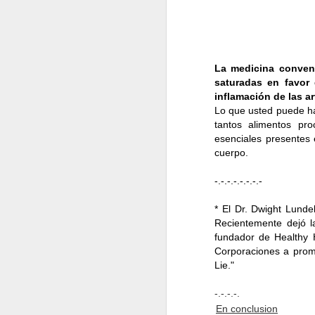
que verdad
4. ELIGE
La medicina convenc
Evita produ
saturadas en favor
inflamación de las a
esto hace 
Lo que usted puede ha
tantos alimentos pro
5. NO C
esenciales presentes 
cuerpo.
evitar com
lista de co
-.-.-.-.-.-.-.-
* El Dr. Dwight Lunde
6. COMP
Recientemente dejó la
fundador de Healthy
en muchos 
Corporaciones a prom
como los 
Lie."
cercano a ti y fidel
-.-.-.-.
integrales.
En conclusion