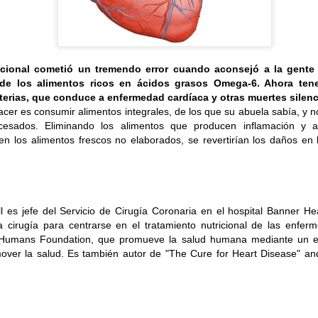
eramente requieres.
 SIEMPRE PRODUCTOS FRESCOS
: Incluye alimentos fresco
ional cometió un tremendo error cuando aconsejó a la gente 
ctos enlatados altos en sodio y conservantes. Elige frutas y v
 de los alimentos ricos en ácidos grasos Omega-6. Ahora te
rterias, que conduce a enfermedad cardíaca y otras muertes silen
que sean aun más frescas y de mayor calidad.
cer es consumir alimentos integrales, de los que su abuela sabía, y 
cesados. Eliminando los alimentos que producen inflamación y a
OMPRES CON HAMBRE:
Acostumbra ir a los mercados con tu
en los alimentos frescos no elaborados, se revertirían los daños en 
prar productos impulsados por la ansiedad y el momento y que
mpras.
ll es jefe del Servicio de Cirugía Coronaria en el hospital Banner He
RA EN LUGARES ADECUADOS:
Hoy en día puedes encontrar
 cirugía para centrarse en el tratamiento nutricional de las enfer
 Humans Foundation, que promueve la salud humana mediante un e
supermercados de cadena, pero ojo, no serán productos tan 
over la salud.
Es también autor de "The Cure for Heart Disease" an
que logras encontrar en MERCADOS SALUDABLES. Trata de 
ízate con la tienda, seguro encontrarás muchas más opciones s