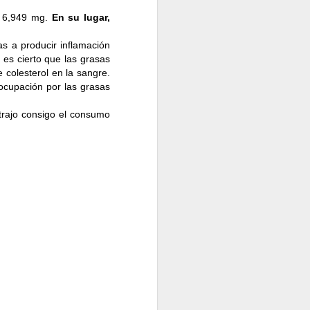
a 6,949 mg.
En su lugar,
 a producir inflamación
 es cierto que las grasas
colesterol en la sangre.
ocupación por las grasas
laro cuales son tus
bajar grasa, etc. Cada
 trajo consigo el consumo
ra ello, asegúrate de
comerás semanalmente
mportante, te ayuda a
 para que no se torne
igo una lista de los
ará más enfocada a lo