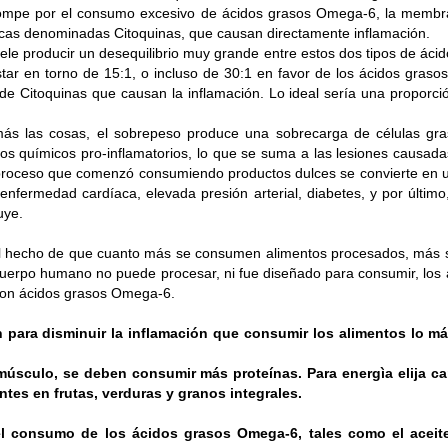
e rompe por el consumo excesivo de ácidos grasos Omega-6, la membr
cas denominadas Citoquinas, que causan directamente inflamación.
uele producir un desequilibrio muy grande entre estos dos tipos de áci
do cambiar nuestra alimentación por una más saludable y ll
star en torno de 15:1, o incluso de 30:1 en favor de los ácidos gras
s un placer, somos más cuidadosos y detallistas a la hora
e Citoquinas que causan la inflamación. Lo ideal sería una proporci
alguna somos lo que comemos y por ende, lo que compramos.
s las cosas, el sobrepeso produce una sobrecarga de células gra
os químicos pro-inflamatorios, lo que se suma a las lesiones causadas
de gran ayuda para que nuestras compras saludables sean ver
proceso que comenzó consumiendo productos dulces se convierte en un
nfermedad cardíaca, elevada presión arterial, diabetes, y por último,
resultados
uye.
l hecho de que cuanto más se consumen alimentos procesados, más se
cuerpo humano no puede procesar, ni fue diseñado para consumir, los
con ácidos grasos Omega-6.
 para disminuir la inflamación que consumir los alimentos lo m
músculo, se deben consumir más proteínas. Para energìa elija c
ntes en frutas, verduras y granos integrales.
l consumo de los ácidos grasos Omega-6, tales como el aceit