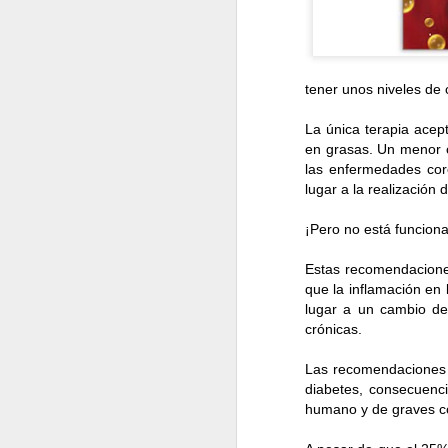
estas pautas y… ¡ya 
tener unos niveles de
La única terapia acept
*Médic
en grasas. Un menor c
las enfermedades cor
lugar a la realización
Visita un profesion
¡Pero no está funcion
importante, se basa
Estas recomendacione
En la cita con el es
que la inflamación en 
grasa; diseñar el pla
lugar a un cambio de
crónicas.
saludable. Finalmen
objetivos e incorpora
Las recomendaciones 
diabetes, consecuenc
humano y de graves c
Ejercítate.
Los resul