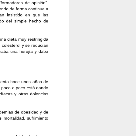
formadores de opinión".
tiendo de forma continua a
an insistido en que las
ado del simple hecho de
una dieta muy restringida
Francia
colesterol y se reducían
raba una herejía y daba
ión corporal es muy
porcentaje de grasa.
miento hace unos años de
idas y porcentajes de
ue poco a poco está dando
bien nutrido, fuerte y
íacas y otras dolencias
n correcta según tus
demias de obesidad y de
 mortalidad, sufrimiento
ejercicio físico y un