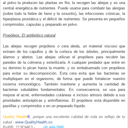
al polvo la producen las plantas en flor, la recogen las abejas y es una
central energética de nutrientes. Puede usarse para combatir las alergias
(sobre todo la fiebre de heno y la sinusitis), las infecciones crónicas, la
hiperplasia prostática y el déficit de nutrientes. Se presenta en pequeños
comprimidos, capsulas y preparado en polvo.
Propóleos: El antibiótico natural
Las abejas recogen propóleos o cera aleda, un material viscoso que
extraen de los capullos y de la corteza de los árboles, principalmente
álamos y abetos. Las abejas utilizan el propóleos para recubrir las
paredes de la colmena y esterilizarla. A cualquier predador que entre en
su dominio lo pican hasta la muerte, y es embalsamado con propóleos
para evitar su descomposición. Esta cera evita que las bacterias se
multipliquen en el organismo, de forma que puede fortalecer nuestro
sistema inmunológico. También mantiene y aumenta la cantidad de
bacterias saludables fundamentales. En consecuencia, se usa para
mejorar el acné, enfermedades cutáneas e incluso artrosis debido a sus
prioridades antisépticas y antinflatorias. El propóleos está disponible en
pastillas y comprimidos o en un preparado líquido.
Quality Health
®
,
porque una excelente calidad de vida es reflejo de tu
www.QualityHealth.co
salud.
-
PinBB: 213E94F3 -
(4) 444-3995