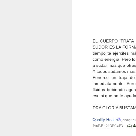
estas pautas y… ¡ya 
EL CUERPO TRATA 
*Médic
SUDOR ES LA FORMA
tiempo te ejercites m
como energía. Pero lo
a sudar más que otras 
Visita un profesion
Y todos sudamos mas e
importante, se basa
Ponerse un traje de 
inmediatamente. Pero
En la cita con el es
fluidos bebiendo agua
grasa; diseñar el pla
eso si que no te ayud
saludable. Finalmen
DRA GLORIA BUSTA
objetivos e incorpora
Quality Health
®
,
porque u
PinBB: 213E94F3 -
(4) 
Ejercítate.
Los resul