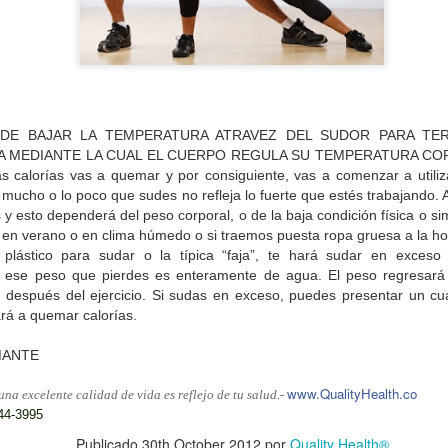
está!
Doctora Gloria Bustamante
Quality Health®
*Médica cirujana de la Universidad Pontificia Bolivariana
DE BAJAR LA TEMPERATURA ATRAVEZ DEL SUDOR PARA TERMO
a cirujana estética y cosmética de la Universidad Hebrea de Barilan y de la UIME 
 MEDIANTE LA CUAL EL CUERPO REGULA SU TEMPERATURA CORPO
*Médica Nutrióloga de la Universidad Barcelona
ás calorías vas a quemar y por consiguiente, vas a comenzar a utiliz
 mucho o lo poco que sudes no refleja lo fuerte que estés trabajando.
y esto dependerá del peso corporal, o de la baja condición física o si
al de la salud, nutriólogo o nutricionista.
La composic
n verano o en clima húmedo o si traemos puesta ropa gruesa a la hor
 en tener un buen porcentaje de masa muscular y un adecuado 
plástico para sudar o la típica “faja”, te hará sudar en exces
 ese peso que pierdes es enteramente de agua. El peso regresará
pecialista es fundamental definir tus objetivos de peso, med
 después del ejercicio. Si sudas en exceso, puedes presentar un cu
n nutricional, pues una correcta alimentación te ayudará a estar 
ará a quemar calorías.
te, será él quien te oriente para realizar una suplementació
MANTE
rla a la alimentación en el momento necesario.
www.QualityHealth.co
na excelente calidad de vida es reflejo de tu salud.
-
444-3995
tados de una figura estética y sana corresponden a un 30% de 
Publicado
30th October 2012
por
Quality Health®