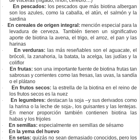
de vísceras (hígado, riñón, cerebro…)
En pescados:
los pescados que más biotina albergan
·
son los azules, como la caballa, el atún, el salmón y la
sardina
En cereales de origen integral:
mención especial para la
·
levadura de cerveza. También tienen un significativo
aporte de biotina la avena, el trigo, el arroz, el pan y las
harinas
En verduras:
las más reseñables son el aguacate, el
·
brócoli, la zanahoria, la batata, la acelga, las judías y la
coliflor
En frutas:
son una importante fuente de biotina frutas tan
·
sabrosas y corrientes como las fresas, las uvas, la sandía
o el plátano
En frutos secos:
la estrella de la biotina en el reino de
·
los frutos secos es la nuez
En legumbres:
destacan la soja –y sus derivados como
·
la harina o la leche de soja-, los guisantes y las lentejas.
En menor proporción también contienen biotina las
habas y los frijoles
En semillas:
especialmente en semillas de sésamo
·
En la yema del huevo
·
En setas:
quizás no sean demasiado conocidos, pero los
·