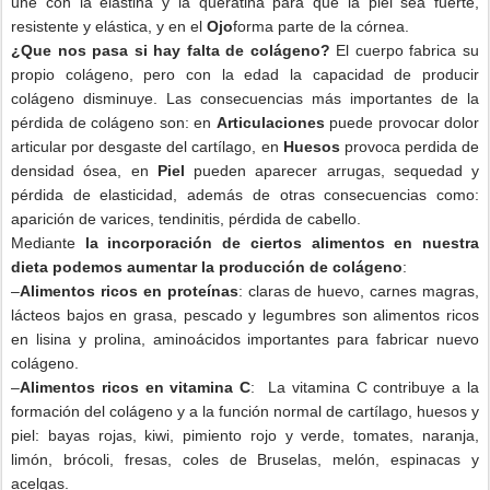
une con la elastina y la queratina para que la piel sea fuerte,
resistente y elástica, y en el
Ojo
forma parte de la córnea.
¿Que nos pasa si hay falta de colágeno?
El cuerpo fabrica su
propio colágeno, pero con la edad la capacidad de producir
colágeno disminuye. Las consecuencias más importantes de la
pérdida de colágeno son: en
Articulaciones
puede provocar dolor
articular por desgaste del cartílago, en
Huesos
provoca perdida de
densidad ósea, en
Piel
pueden aparecer arrugas, sequedad y
pérdida de elasticidad, además de otras consecuencias como:
aparición de varices, tendinitis, pérdida de cabello.
Mediante
la incorporación de ciertos alimentos en nuestra
dieta podemos aumentar la producción de colágeno
:
–
Alimentos ricos en proteínas
: claras de huevo, carnes magras,
lácteos bajos en grasa, pescado y legumbres son alimentos ricos
en lisina y prolina, aminoácidos importantes para fabricar nuevo
colágeno.
–
Alimentos ricos en vitamina C
: La vitamina C contribuye a la
formación del colágeno y a la función normal de cartílago, huesos y
piel: bayas rojas, kiwi, pimiento rojo y verde, tomates, naranja,
limón, brócoli, fresas, coles de Bruselas, melón, espinacas y
acelgas.