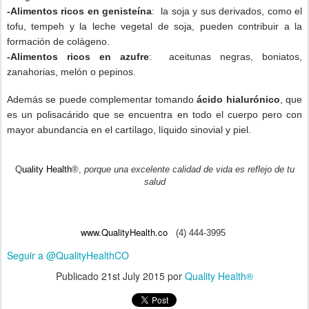
-Alimentos ricos en genisteína
: la soja y sus derivados, como el
tofu, tempeh y la leche vegetal de soja, pueden contribuir a la
formación de colágeno.
-Alimentos ricos en azufre
: aceitunas negras, boniatos,
zanahorias, melón o pepinos.
Además se puede complementar tomando
ácido hialurónico
, que
es un polisacárido que se encuentra en todo el cuerpo pero con
mayor abundancia en el cartílago, líquido sinovial y piel.
Q
u
ality Health
®
,
porque una excelente calidad de vida es reflejo de tu
salud
www.QualityHealth.co
(4) 444-3995
Seguir a @QualityHealthCO
Publicado
21st July 2015
por
Quality Health®